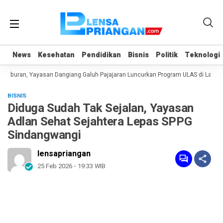
News
News
Kesehatan
Kesehatan
Pendidikan
Pendidikan
Bisnis
Bisnis
Politik
Politik
Teknologi
Teknologi
iburan, Yayasan Dangiang Galuh Pajajaran Luncurkan Program ULAS di Langkap
BISNIS
Diduga Sudah Tak Sejalan, Yayasan
Adlan Sehat Sejahtera Lepas SPPG
Sindangwangi
lensapriangan
25 Feb 2026 - 19:33 WIB