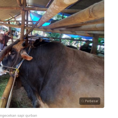
Perbesar
ngecekan sapi qurban