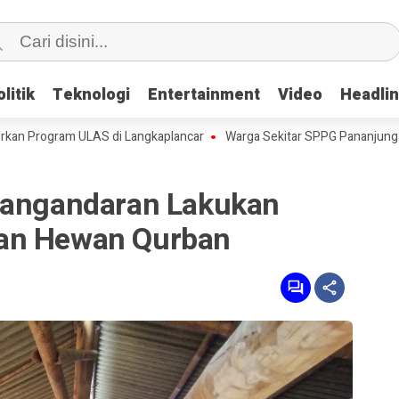
litik
litik
Teknologi
Teknologi
Entertainment
Entertainment
Video
Video
Headli
Headli
gram ULAS di Langkaplancar
Warga Sekitar SPPG Pananjung Dua Pan
Pangandaran Lakukan
an Hewan Qurban