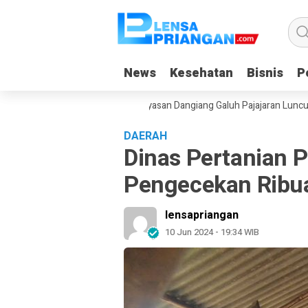
News
News
Kesehatan
Kesehatan
Bisnis
Bisnis
Po
Po
Gadget Saat Liburan, Yayasan Dangiang Galuh Pajajaran Luncurkan Pro
DAERAH
Dinas Pertanian 
Pengecekan Ribu
lensapriangan
10 Jun 2024 - 19:34 WIB