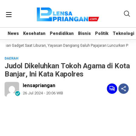
News
News
Kesehatan
Kesehatan
Pendidikan
Pendidikan
Bisnis
Bisnis
Politik
Politik
Teknologi
Teknologi
uan Gadget Saat Liburan, Yayasan Dangiang Galuh Pajajaran Luncurkan Progra
DAERAH
Judol Dikeluhkan Tokoh Agama di Kota
Banjar, Ini Kata Kapolres
lensapriangan
26 Jul 2024 - 20:06 WIB