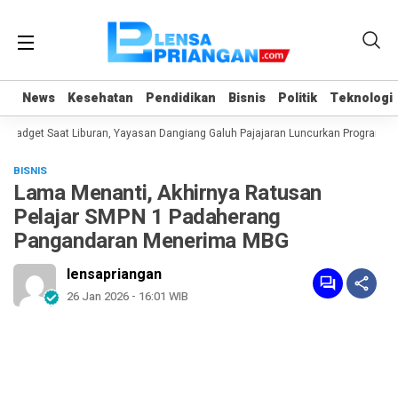
News
News
Kesehatan
Kesehatan
Pendidikan
Pendidikan
Bisnis
Bisnis
Politik
Politik
Teknologi
Teknologi
adget Saat Liburan, Yayasan Dangiang Galuh Pajajaran Luncurkan Program ULA
BISNIS
Lama Menanti, Akhirnya Ratusan
Pelajar SMPN 1 Padaherang
Pangandaran Menerima MBG
lensapriangan
26 Jan 2026 - 16:01 WIB