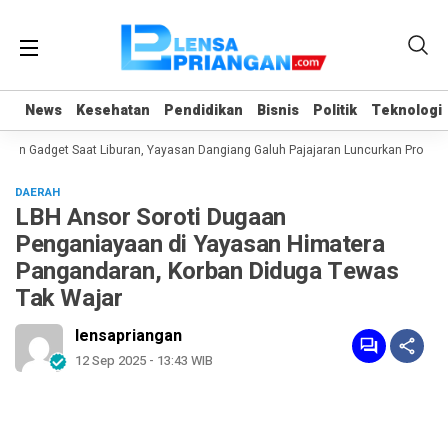
News
News
Kesehatan
Kesehatan
Pendidikan
Pendidikan
Bisnis
Bisnis
Politik
Politik
Teknologi
Teknologi
n Gadget Saat Liburan, Yayasan Dangiang Galuh Pajajaran Luncurkan Program 
DAERAH
LBH Ansor Soroti Dugaan
Penganiayaan di Yayasan Himatera
Pangandaran, Korban Diduga Tewas
Tak Wajar
lensapriangan
12 Sep 2025 - 13:43 WIB