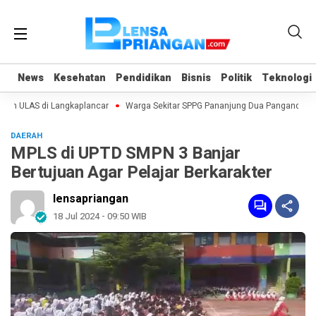
News
News
Kesehatan
Kesehatan
Pendidikan
Pendidikan
Bisnis
Bisnis
Politik
Politik
Teknologi
Teknologi
ram ULAS di Langkaplancar
Warga Sekitar SPPG Pananjung Dua Pangandaran
DAERAH
MPLS di UPTD SMPN 3 Banjar
Bertujuan Agar Pelajar Berkarakter
lensapriangan
18 Jul 2024 - 09:50 WIB