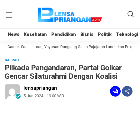
News
News
Kesehatan
Kesehatan
Pendidikan
Pendidikan
Bisnis
Bisnis
Politik
Politik
Teknologi
Teknologi
 Gadget Saat Liburan, Yayasan Dangiang Galuh Pajajaran Luncurkan Program U
DAERAH
Pilkada Pangandaran, Partai Golkar
Gencar Silaturahmi Dengan Koalisi
lensapriangan
5 Jun 2024 - 19:00 WIB