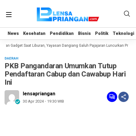
News
News
Kesehatan
Kesehatan
Pendidikan
Pendidikan
Bisnis
Bisnis
Politik
Politik
Teknologi
Teknologi
an Gadget Saat Liburan, Yayasan Dangiang Galuh Pajajaran Luncurkan Program
DAERAH
PKB Pangandaran Umumkan Tutup
Pendaftaran Cabup dan Cawabup Hari
Ini
lensapriangan
30 Apr 2024 - 19:30 WIB