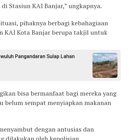
 di Stasiun KAI Banjar,” ungkapnya.
 situasi, pihaknya berbagi kebahagiaan
 KAI Kota Banjar berupa takjil untuk
gwuluh Pangandaran Sulap Lahan
agikan bisa bermanfaat bagi mereka yang
tau belum sempat menyiapkan makanan
 menyambut dengan antusias dan
g dilakukan oleh kepolisian.