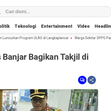
litik
litik
Teknologi
Teknologi
Entertainment
Entertainment
Video
Video
Headli
Headli
urkan Program ULAS di Langkaplancar
Warga Sekitar SPPG Pananjung
Banjar Bagikan Takjil di