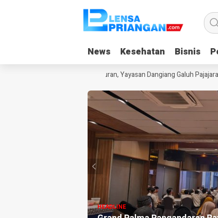
News
News
Kesehatan
Kesehatan
Bisnis
Bisnis
Po
Po
 Kecanduan Gadget Saat Liburan, Yayasan Dangiang Galuh Pajajaran Lu
HEADLINE