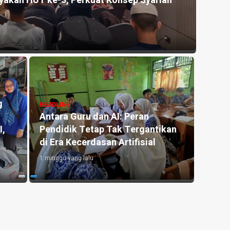
akan HUT ke-3, Perkuat Konsep Syariah
Kemer
Silat
2 jam ya
g
HEADLINE
HEADLI
Antara Guru dan AI: Peran
Kemar
I,
Pendidik Tetap Tak Tergantikan
Kapol
di Era Kecerdasan Artifisial
Liter
1 minggu yang lalu
4 hari y