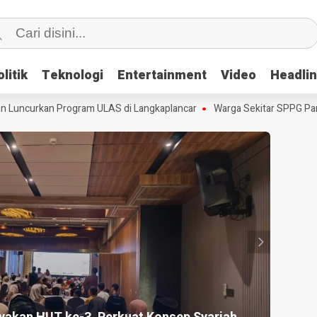
litik
litik
Teknologi
Teknologi
Entertainment
Entertainment
Video
Video
Headli
Headli
ncurkan Program ULAS di Langkaplancar
Warga Sekitar SPPG Pananju
HEADLI