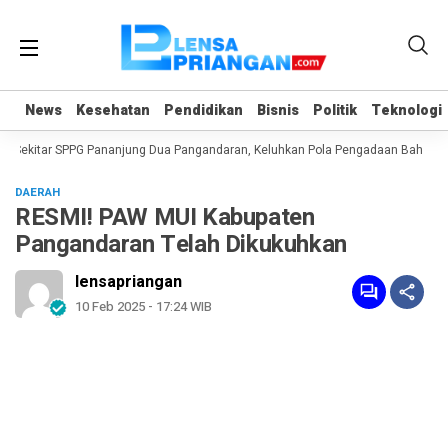
News
News
Kesehatan
Kesehatan
Pendidikan
Pendidikan
Bisnis
Bisnis
Politik
Politik
Teknologi
Teknologi
 Sekitar SPPG Pananjung Dua Pangandaran, Keluhkan Pola Pengadaan Bahan B
DAERAH
RESMI! PAW MUI Kabupaten
Pangandaran Telah Dikukuhkan
lensapriangan
10 Feb 2025 - 17:24 WIB