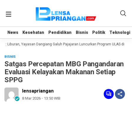
News
News
Kesehatan
Kesehatan
Pendidikan
Pendidikan
Bisnis
Bisnis
Politik
Politik
Teknologi
Teknologi
t Liburan, Yayasan Dangiang Galuh Pajajaran Luncurkan Program ULAS di Langk
BISNIS
Satgas Percepatan MBG Pangandaran
Evaluasi Kelayakan Makanan Setiap
SPPG
lensapriangan
8 Mar 2026 - 13:50 WIB