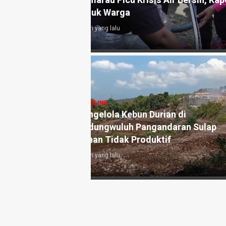
an 10.000 Liter Air
Akhirnya, Tiga Anak Pemulung
Pangandaran, PGRI, dan BAZ
6 hari yang lalu
angandaran
HEADLINE
e-3, Perkuat
Antara Guru dan AI: Peran
h dan Targetkan
Pendidik Tetap Tak Terganti
di Era Kecerdasan Artifisial
1 minggu yang lalu