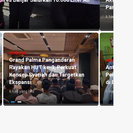
 Asal Bekasi Dapat Perhatian Disdikpora
Kemar
NAS
untu
1 hari y
HEADLINE
Manfaat Aplikasi Pronalin Cek,
HEADLI
Bantu Ibu Hamil Kenali Risiko
Penge
kan
hingga Siapkan Persalinan Lebih
Kedu
Aman
Lahan
1 minggu yang lalu
1 hari y