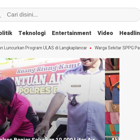
litik
litik
Teknologi
Teknologi
Entertainment
Entertainment
Video
Video
Headli
Headli
uncurkan Program ULAS di Langkaplancar
Warga Sekitar SPPG Pananj
HEADLI