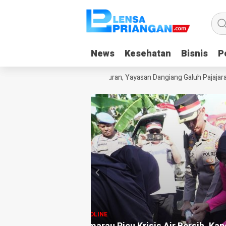
News
News
Kesehatan
Kesehatan
Bisnis
Bisnis
Po
Po
k Kecanduan Gadget Saat Liburan, Yayasan Dangiang Galuh Pajajaran L
HEADLINE