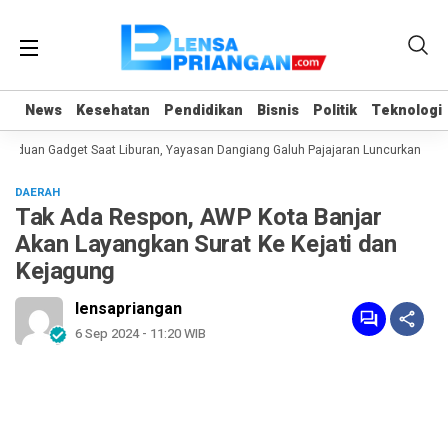
News
News
Kesehatan
Kesehatan
Pendidikan
Pendidikan
Bisnis
Bisnis
Politik
Politik
Teknologi
Teknologi
duan Gadget Saat Liburan, Yayasan Dangiang Galuh Pajajaran Luncurkan Progr
DAERAH
Tak Ada Respon, AWP Kota Banjar
Akan Layangkan Surat Ke Kejati dan
Kejagung
lensapriangan
6 Sep 2024 - 11:20 WIB