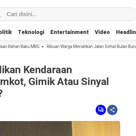
litik
litik
Teknologi
Teknologi
Entertainment
Entertainment
Video
Video
Headli
Headli
an Baku MBG
Ribuan Warga Meriahkan Jalan Sehat Bulan Bung Karno 20
likan Kendaraan
mkot, Gimik Atau Sinyal
?