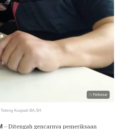
Perbesar
 Teteng Kusjiadi BA,SH
M
– Ditengah gencarnya pemeriksaan