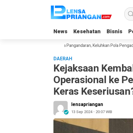
News
News
Kesehatan
Kesehatan
Bisnis
Bisnis
Po
Po
kitar SPPG Pananjung Dua Pangandaran, Keluhkan Pola Pengadaan Bah
DAERAH
Kejaksaan Kemba
Operasional ke Pe
Keras Keseriusan
lensapriangan
13 Sep 2024 - 20:07 WIB