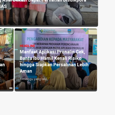
 Asal Bekasi Dapat Perhatian Disdikpora
Kemar
NAS
untu
18 jam y
HEADLINE
Manfaat Aplikasi Pronalin Cek,
HEADLI
Bantu Ibu Hamil Kenali Risiko
Penge
kan
hingga Siapkan Persalinan Lebih
Kedu
Aman
Lahan
1 minggu yang lalu
1 hari y