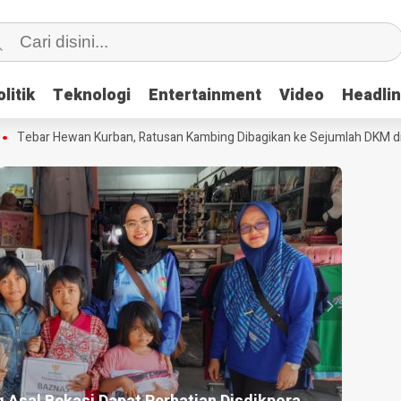
litik
litik
Teknologi
Teknologi
Entertainment
Entertainment
Video
Video
Headli
Headli
ebar Hewan Kurban, Ratusan Kambing Dibagikan ke Sejumlah DKM di Ka
HEADLI