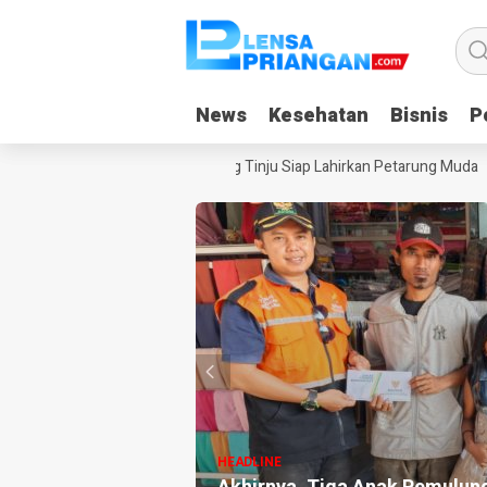
News
News
Kesehatan
Kesehatan
Bisnis
Bisnis
Po
Po
ies Guncang Pangandaran, Ajang Tinju Siap Lahirkan Petarung Muda
T
HEADLINE