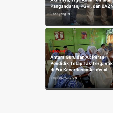
an 10.000 Liter Air
Akhirnya, Tiga Anak Pemulung
Pangandaran, PGRI, dan BAZ
6 hari yang lalu
angandaran
HEADLINE
e-3, Perkuat
Antara Guru dan AI: Peran
h dan Targetkan
Pendidik Tetap Tak Terganti
di Era Kecerdasan Artifisial
1 minggu yang lalu