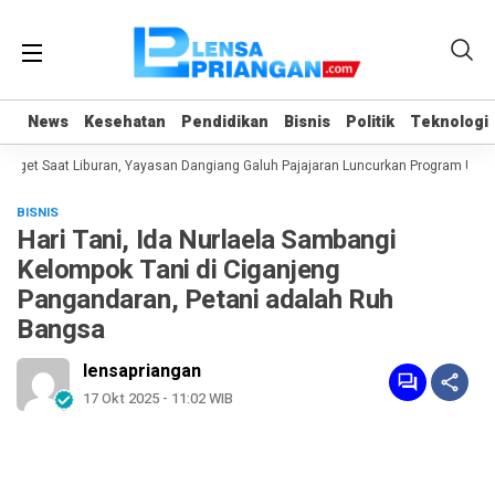
News
News
Kesehatan
Kesehatan
Pendidikan
Pendidikan
Bisnis
Bisnis
Politik
Politik
Teknologi
Teknologi
et Saat Liburan, Yayasan Dangiang Galuh Pajajaran Luncurkan Program ULAS d
BISNIS
Hari Tani, Ida Nurlaela Sambangi
Kelompok Tani di Ciganjeng
Pangandaran, Petani adalah Ruh
Bangsa
lensapriangan
17 Okt 2025 - 11:02 WIB