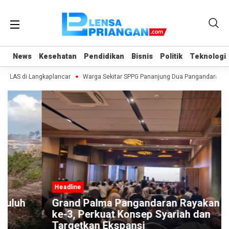
News
News
Kesehatan
Kesehatan
Pendidikan
Pendidikan
Bisnis
Bisnis
Politik
Politik
Teknologi
Teknologi
 ULAS di Langkaplancar
Warga Sekitar SPPG Pananjung Dua Pangandaran, 
Headline
Grand Palma Pangandaran Rayakan HUT
ke-3, Perkuat Konsep Syariah dan
Targetkan Ekspansi