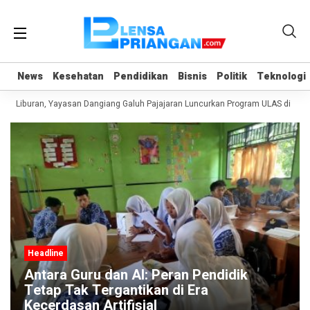
News
News
Kesehatan
Kesehatan
Pendidikan
Pendidikan
Bisnis
Bisnis
Politik
Politik
Teknologi
Teknologi
t Liburan, Yayasan Dangiang Galuh Pajajaran Luncurkan Program ULAS di Lang
Headline
Antara Guru dan AI: Peran Pendidik
Tetap Tak Tergantikan di Era
Kecerdasan Artifisial