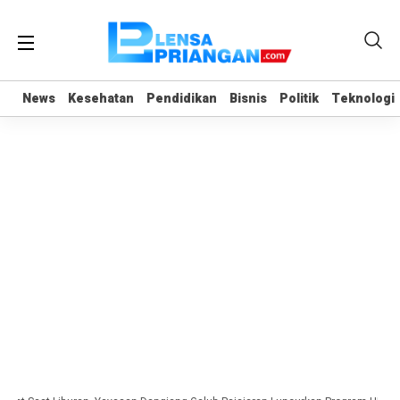
News
News
Kesehatan
Kesehatan
Pendidikan
Pendidikan
Bisnis
Bisnis
Politik
Politik
Teknologi
Teknologi