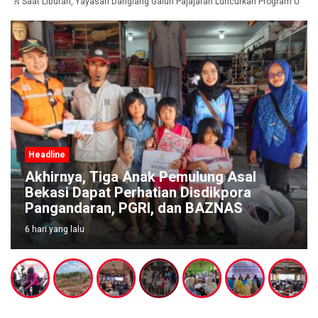
et Saat Liburan, Yayasan Dangiang Galuh Pajajaran Luncurkan Program ULAS d
Headline
Akhirnya, Tiga Anak Pemulung Asal
Bekasi Dapat Perhatian Disdikpora
Pangandaran, PGRI, dan BAZNAS
6 hari yang lalu