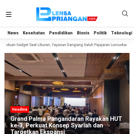
News
News
Kesehatan
Kesehatan
Pendidikan
Pendidikan
Bisnis
Bisnis
Politik
Politik
Teknologi
Teknologi
anduan Gadget Saat Liburan, Yayasan Dangiang Galuh Pajajaran Luncurkan Pro
Headline
Grand Palma Pangandaran Rayakan HUT
ke-3, Perkuat Konsep Syariah dan
Targetkan Ekspansi