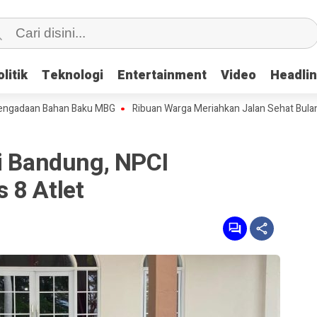
litik
litik
Teknologi
Teknologi
Entertainment
Entertainment
Video
Video
Headli
Headli
an Bahan Baku MBG
Ribuan Warga Meriahkan Jalan Sehat Bulan Bung K
di Bandung, NPCI
 8 Atlet