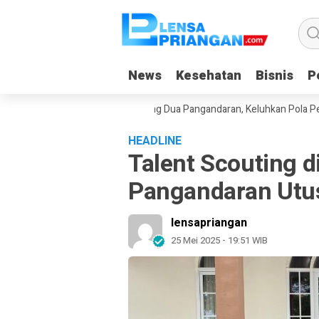
News
News
Kesehatan
Kesehatan
Bisnis
Bisnis
Po
Po
rga Sekitar SPPG Pananjung Dua Pangandaran, Keluhkan Pola Pengada
HEADLINE
Talent Scouting 
Pangandaran Utus
lensapriangan
25 Mei 2025 - 19:51 WIB