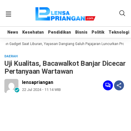
News
News
Kesehatan
Kesehatan
Pendidikan
Pendidikan
Bisnis
Bisnis
Politik
Politik
Teknologi
Teknologi
n Gadget Saat Liburan, Yayasan Dangiang Galuh Pajajaran Luncurkan Program 
DAERAH
Uji Kualitas, Bacawalkot Banjar Dicecar
Pertanyaan Wartawan
lensapriangan
22 Jul 2024 - 11:14 WIB