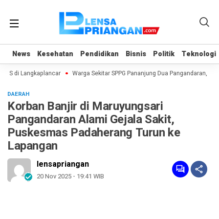
News
News
Kesehatan
Kesehatan
Pendidikan
Pendidikan
Bisnis
Bisnis
Politik
Politik
Teknologi
Teknologi
AS di Langkaplancar
Warga Sekitar SPPG Pananjung Dua Pangandaran, Kel
DAERAH
Korban Banjir di Maruyungsari
Pangandaran Alami Gejala Sakit,
Puskesmas Padaherang Turun ke
Lapangan
lensapriangan
20 Nov 2025 - 19:41 WIB