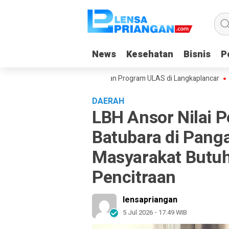
News
News
Kesehatan
Kesehatan
Bisnis
Bisnis
Po
Po
g Galuh Pajajaran Luncurkan Program ULAS di Langkaplancar
Warga S
DAERAH
LBH Ansor Nilai
Batubara di Pang
Masyarakat Butuh
Pencitraan
lensapriangan
5 Jul 2026 - 17:49 WIB