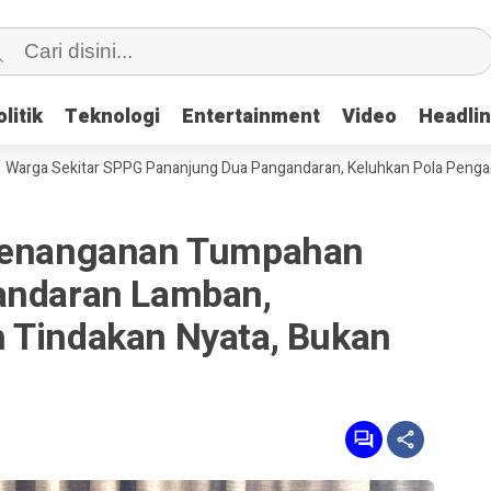
litik
litik
Teknologi
Teknologi
Entertainment
Entertainment
Video
Video
Headli
Headli
ekitar SPPG Pananjung Dua Pangandaran, Keluhkan Pola Pengadaan Ba
 Penanganan Tumpahan
andaran Lamban,
 Tindakan Nyata, Bukan