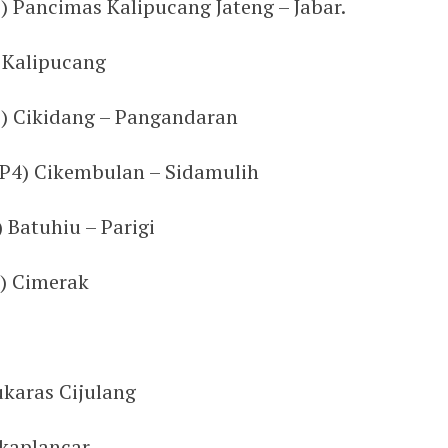
) Pancimas Kalipucang Jateng – Jabar.
 Kalipucang
3) Cikidang – Pangandaran
SP4) Cikembulan – Sidamulih
 Batuhiu – Parigi
3) Cimerak
ukaras Cijulang
gkaplancar