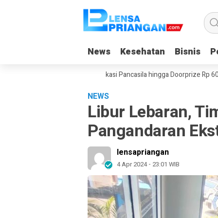
News
News
Kesehatan
Kesehatan
Bisnis
Bisnis
Po
Po
2026 di Pangandaran, Edukasi Pancasila hingga Doorprize Rp 60 Juta
NEWS
Libur Lebaran, T
Pangandaran Ekst
lensapriangan
4 Apr 2024 - 23:01 WIB