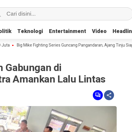
litik
litik
Teknologi
Teknologi
Entertainment
Entertainment
Video
Video
Headli
Headli
Big Mike Fighting Series Guncang Pangandaran, Ajang Tinju Siap Lahir
im Gabungan di
ra Amankan Lalu Lintas