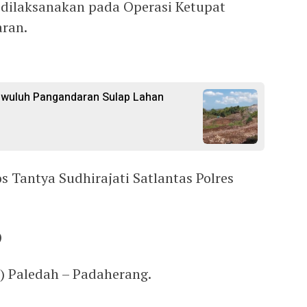
n dilaksanakan pada Operasi Ketupat
aran.
gwuluh Pangandaran Sulap Lahan
os Tantya Sudhirajati Satlantas Polres
)
3) Paledah – Padaherang.