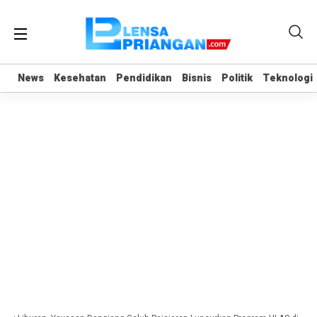
News
News
Kesehatan
Kesehatan
Pendidikan
Pendidikan
Bisnis
Bisnis
Politik
Politik
Teknologi
Teknologi