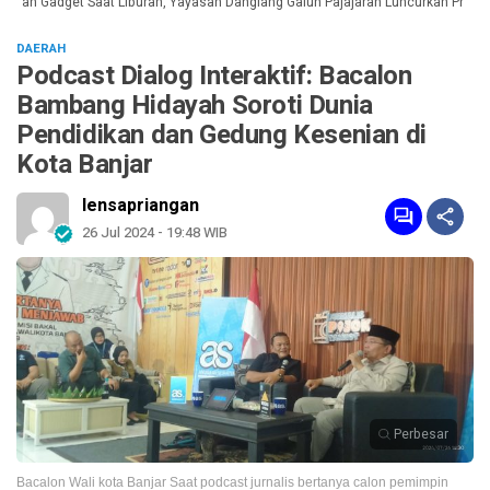
uan Gadget Saat Liburan, Yayasan Dangiang Galuh Pajajaran Luncurkan Program
DAERAH
Podcast Dialog Interaktif: Bacalon
Bambang Hidayah Soroti Dunia
Pendidikan dan Gedung Kesenian di
Kota Banjar
lensapriangan
26 Jul 2024 - 19:48 WIB
Perbesar
Bacalon Wali kota Banjar Saat podcast jurnalis bertanya calon pemimpin