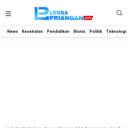
News
News
Kesehatan
Kesehatan
Pendidikan
Pendidikan
Bisnis
Bisnis
Politik
Politik
Teknologi
Teknologi