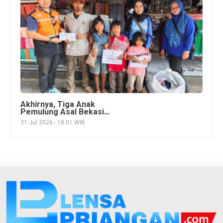
Akhirnya, Tiga Anak
Pemulung Asal Bekasi
Dapat Perhatian
31 Jul 2026 - 18:01 WIB
Disdikpora
Pangandaran, PGRI, dan
BAZNAS