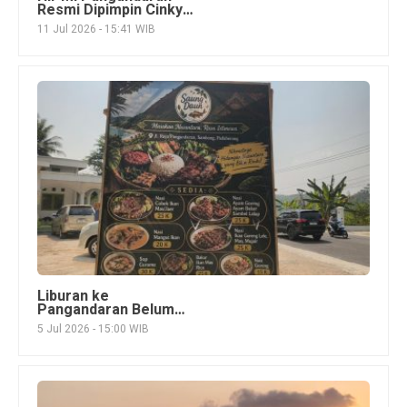
Resmi Dipimpin Cinky
Priyanto, Siap
11 Jul 2026 - 15:41 WIB
Bersinergi Dorong
Pertumbuhan Ekonomi
Daerah
Liburan ke
Pangandaran Belum
Lengkap Tanpa Mampir
5 Jul 2026 - 15:00 WIB
ke Saung Daun, Kuliner
Lezat Harga
Bersahabat