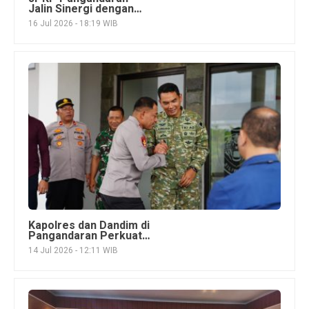
Jalin Sinergi dengan
Kodim 0625, Siapkan
16 Jul 2026 - 18:19 WIB
Kolaborasi Program
untuk Masyarakat
Kapolres dan Dandim di
Pangandaran Perkuat
Soliditas Sinergitas
14 Jul 2026 - 12:11 WIB