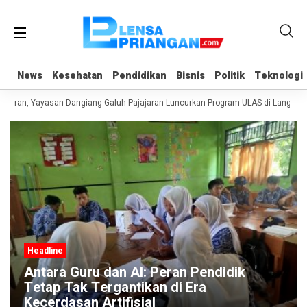
News
News
Kesehatan
Kesehatan
Pendidikan
Pendidikan
Bisnis
Bisnis
Politik
Politik
Teknologi
Teknologi
 Yayasan Dangiang Galuh Pajajaran Luncurkan Program ULAS di Langkaplancar
Headline
Manfaat Aplikasi Pronalin Cek, Bantu Ibu
Hamil Kenali Risiko hingga Siapkan
Persalinan Lebih Aman