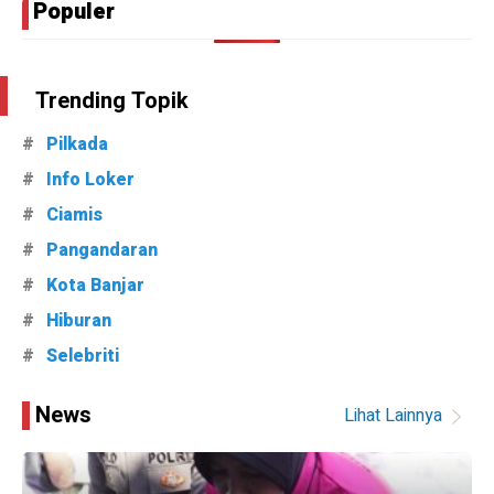
Populer
Trending Topik
Pilkada
Info Loker
Ciamis
Pangandaran
Kota Banjar
Hiburan
Selebriti
Lensa
News
Lihat Lainnya
Priangan