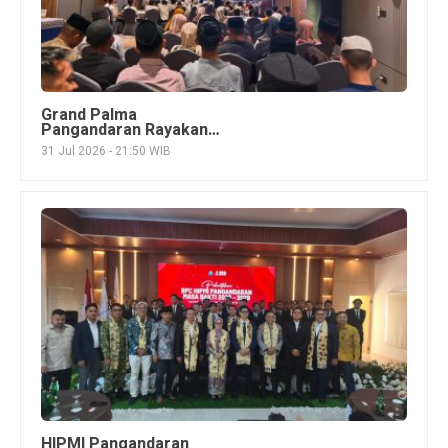
Grand Palma
Pangandaran Rayakan
HUT ke-3, Perkuat
31 Jul 2026 - 21:50 WIB
Konsep Syariah dan
Targetkan Ekspansi
HIPMI Pangandaran