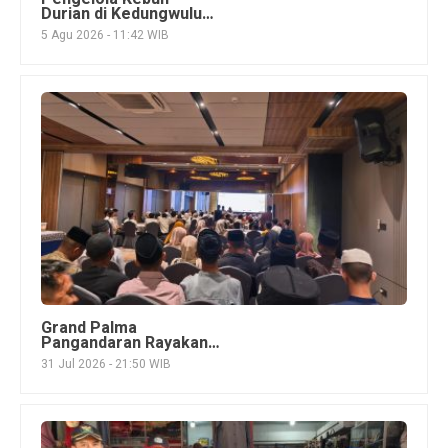
Durian di Kedungwuluh
Pangandaran Sulap
5 Agu 2026 - 11:42 WIB
Grand Palma
Pangandaran Rayakan
HUT ke-3, Perkuat
31 Jul 2026 - 21:50 WIB
Konsep Syariah dan
Targetkan Ekspansi